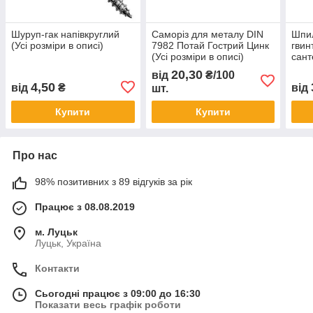
Шуруп-гак напівкруглий
Саморіз для металу DIN
Шпил
(Усі розміри в описі)
7982 Потай Гострий Цинк
гвин
(Усі розміри в описі)
сант
опис
20,30
від
₴/100
4,50
від
₴
від
шт.
Купити
Купити
Про нас
98% позитивних з 89 відгуків за рік
Працює з 08.08.2019
м. Луцьк
Луцьк, Україна
Контакти
Сьогодні працює з 09:00 до 16:30
Показати весь графік роботи