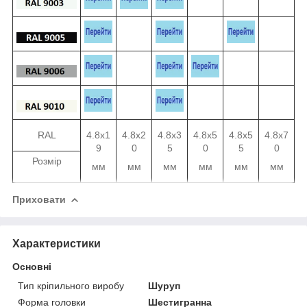
RAL
4.8х1
4.8х2
4.8х3
4.8х5
4.8х5
4.8х7
9
0
5
0
5
0
Розмір
мм
мм
мм
мм
мм
мм
Приховати
Характеристики
Основні
Тип кріпильного виробу
Шуруп
Форма головки
Шестигранна