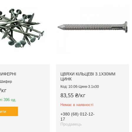
ШИФЕРНІ
ЦВЯХИ КІЛЬЦЕВІ 3.1Х30ММ
ЦИНК
-Шифер
10.06-Цинк-3.1х30
/кг
83,55 ₴/кг
і 396 од.
Немає в наявності
ити
+380 (68) 012-12-
17
Продавець