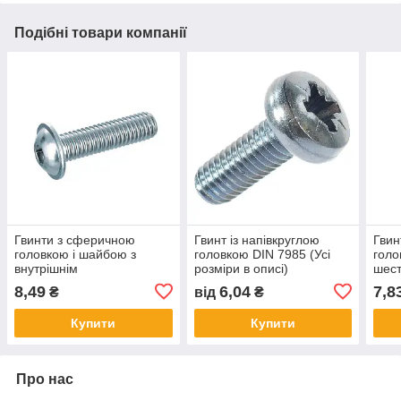
Подібні товари компанії
Гвинти з сферичною
Гвинт із напівкруглою
Гвин
головкою і шайбою з
головкою DIN 7985 (Усі
голо
внутрішнім
розміри в описі)
шес
шестигранником М10х25
10.9
8,49
6,04
7,8
₴
від
₴
10.9 DIN 7380-2
Купити
Купити
Про нас