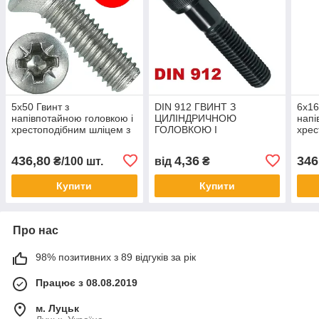
5х50 Гвинт з
DIN 912 ГВИНТ З
6х16
напівпотайною головкою і
ЦИЛІНДРИЧНОЮ
напі
хрестоподібним шліцем з
ГОЛОВКОЮ І
хрес
нержавіючої сталі А4 (DIN
ВНУТРІШНІМ
нерж
966)
ШЕСТИГРАННИКОМ 12.9
966)
436,80
4,36
346
₴/100 шт.
від
₴
(РОЗМІРИ В ОПИСІ)
Купити
Купити
Про нас
98% позитивних з 89 відгуків за рік
Працює з 08.08.2019
м. Луцьк