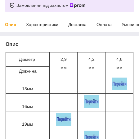
Замовлення під захистом
Опис
Характеристики
Доставка
Оплата
Умови п
Опис
Діаметр
2,9
4,2
4,8
мм
мм
мм
Довжина
13мм
16мм
19мм