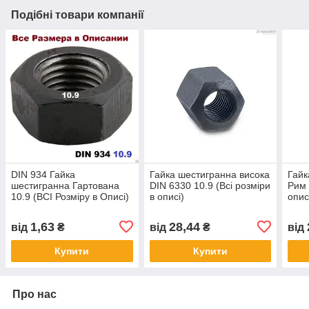
Подібні товари компанії
DIN 934 Гайка
Гайка шестигранна висока
Гайк
шестигранна Гартована
DIN 6330 10.9 (Всі розміри
Рим 
10.9 (ВСІ Розміру в Описі)
в описі)
опис
1,63
28,44
від
₴
від
₴
від
Купити
Купити
Про нас