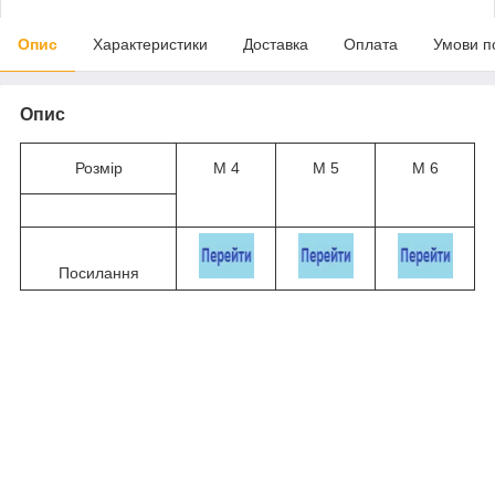
Опис
Характеристики
Доставка
Оплата
Умови п
Опис
Розмір
М 4
М 5
М 6
Посилання