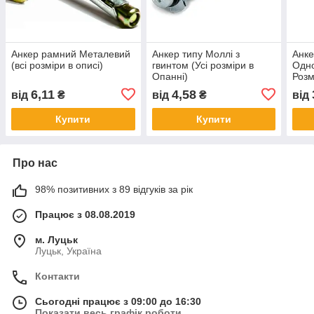
Анкер рамний Металевий
Анкер типу Моллі з
Анке
(всі розміри в описі)
гвинтом (Усі розміри в
Одно
Опанні)
Розм
6,11
4,58
від
₴
від
₴
від
Купити
Купити
Про нас
98% позитивних з 89 відгуків за рік
Працює з 08.08.2019
м. Луцьк
Луцьк, Україна
Контакти
Сьогодні працює з 09:00 до 16:30
Показати весь графік роботи