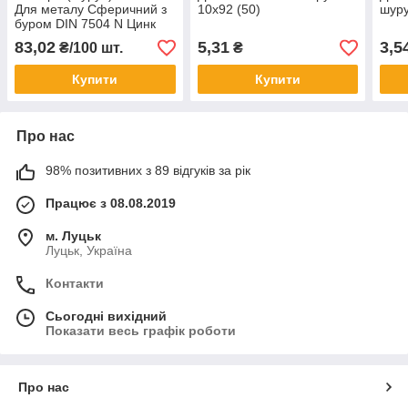
Для металу Сферичний з
10x92 (50)
шуру
буром DIN 7504 N Цинк
83,02
5,31
3,5
₴/100 шт.
₴
Купити
Купити
Про нас
98% позитивних з 89 відгуків за рік
Працює з 08.08.2019
м. Луцьк
Луцьк, Україна
Контакти
Сьогодні вихідний
Показати весь графік роботи
Про нас