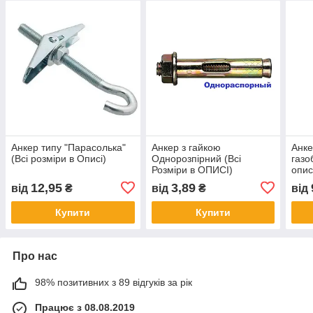
Анкер типу "Парасолька"
Анкер з гайкою
Анк
(Всі розміри в Описі)
Однорозпірний (Всі
газо
Розміри в ОПИСІ)
опис
12,95
3,89
від
₴
від
₴
від
Купити
Купити
Про нас
98% позитивних з 89 відгуків за рік
Працює з 08.08.2019