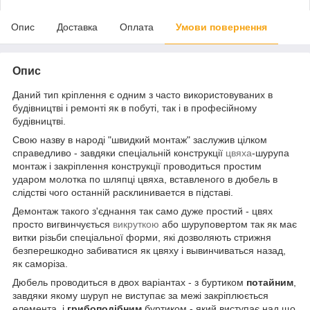
Опис
Доставка
Оплата
Умови повернення
Опис
Даний тип кріплення є одним з часто використовуваних в
будівництві і ремонті як в побуті, так і в професійному
будівництві.
Свою назву в народі "швидкий монтаж" заслужив цілком
справедливо - завдяки спеціальній конструкції
цвяха
-шурупа
монтаж і закріплення конструкції проводиться простим
ударом молотка по шляпці цвяха, вставленого в дюбель в
слідстві чого останній расклинивается в підставі.
Демонтаж такого з'єднання так само дуже простий - цвях
просто вигвинчується
викруткою
або шуруповертом так як має
витки різьби спеціальної форми, які дозволяють стрижня
безперешкодно забиватися як цвяху і вывинчиваться назад,
як саморіза.
Дюбель проводиться в двох варіантах - з буртиком
потайним
,
завдяки якому шуруп не виступає за межі закріплюється
елемента, і
грибоподібним
буртиком - який виступає над що