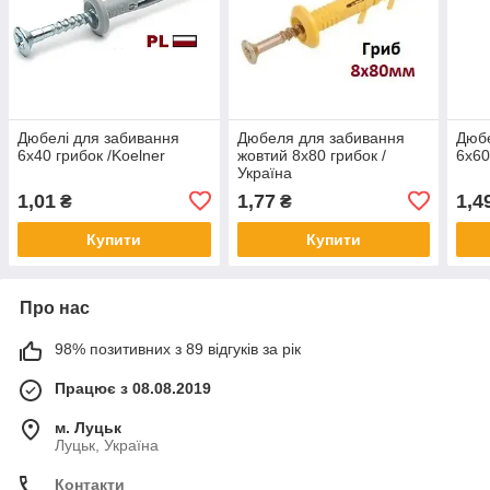
Дюбелі для забивання
Дюбеля для забивання
Дюбе
6х40 грибок /Koelner
жовтий 8х80 грибок /
6х60
Україна
1,01
1,77
1,4
₴
₴
Купити
Купити
Про нас
98% позитивних з 89 відгуків за рік
Працює з 08.08.2019
м. Луцьк
Луцьк, Україна
Контакти