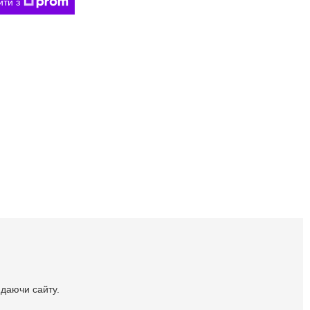
ити з
идаючи сайту.