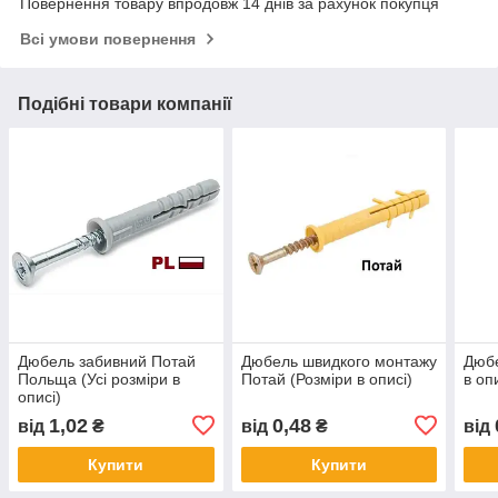
Повернення товару впродовж 14 днів за рахунок покупця
Всі умови повернення
Подібні товари компанії
Дюбель забивний Потай
Дюбель швидкого монтажу
Дюбе
Польща (Усі розміри в
Потай (Розміри в описі)
в оп
описі)
1,02
0,48
від
₴
від
₴
від
Купити
Купити