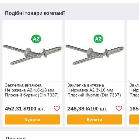
Подібні товари компанії
Заклепка витяжна
Заклепка витяжна
Закл
Неіржавка А2 4.8х18 мм
Неіржавка А2 3х16 мм
Неір
Плоский буртик (Din 7337)
Плоский буртик (Din 7337)
Плос
452,31
246,38
165
₴/100 шт.
₴/100 шт.
Купити
Купити
Про нас