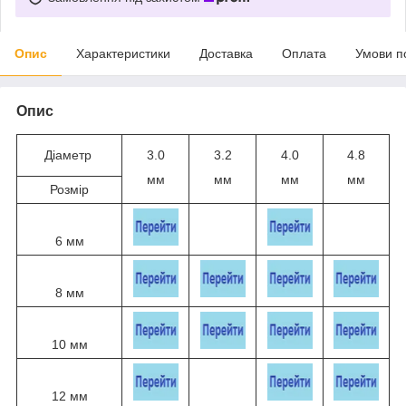
Опис
Характеристики
Доставка
Оплата
Умови п
Опис
Діаметр
3.0
3.2
4.0
4.8
мм
мм
мм
мм
Розмір
6 мм
8 мм
10 мм
12 мм