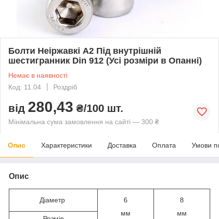
Болти Неіржавкі А2 Під внутрішній
шестигранник Din 912 (Усі розміри в Опанні)
Немає в наявності
Код: 11.04
Роздріб
280,43
від
₴/100 шт.
Мінімальна сума замовлення на сайті — 300 ₴
Опис
Характеристики
Доставка
Оплата
Умови п
Опис
Діаметр
6
8
мм
мм
Розмір