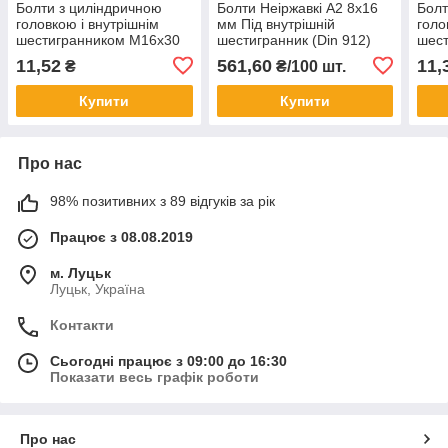
Болти з циліндричною
Болти Неіржавкі А2 8х16
Болт
головкою і внутрішнім
мм Під внутрішній
голо
шестигранником М16х30
шестигранник (Din 912)
шес
8.8 DIN 912
8.8 
11,52
561,60
11,
₴
₴/100 шт.
Купити
Купити
Про нас
98% позитивних з 89 відгуків за рік
Працює з 08.08.2019
м. Луцьк
Луцьк, Україна
Контакти
Сьогодні працює з 09:00 до 16:30
Показати весь графік роботи
Про нас