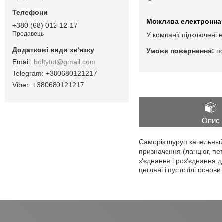
+380 (68) 012-12-17
Продавець
У компанії підключені 
п
boltytut@gmail.com
+380680121217
+380680121217
Опис
Саморіз шуруп качельный
призначення (ланцюг, пет
з'єднання і роз'єднання д
цегляні і пустотілі осно