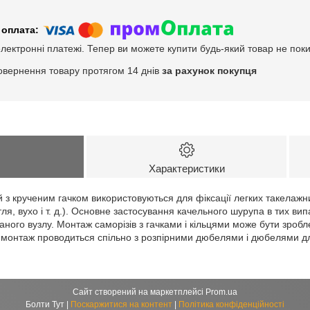
електронні платежі. Тепер ви можете купити будь-який товар не пок
овернення товару протягом 14 днів
за рахунок покупця
Характеристики
 з крученим гачком використовуються для фіксації легких такелажн
ля, вухо і т. д.). Основне застосування качельного шурупа в тих ви
аного вузлу. Монтаж саморізів з гачками і кільцями може бути зробл
ви монтаж проводиться спільно з розпірними дюбелями і дюбелями дл
Сайт створений на маркетплейсі
Prom.ua
Болти Тут |
Поскаржитися на контент
|
Політика конфіденційності