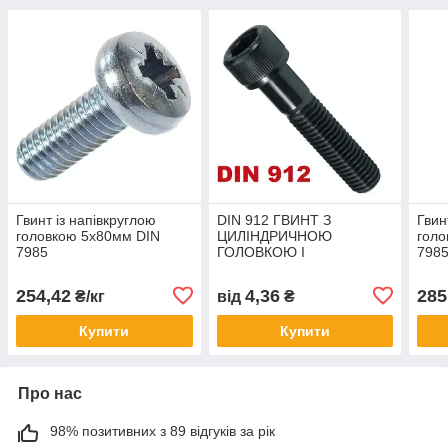
Гвинт із напівкруглою
DIN 912 ГВИНТ З
Гвин
головкою 5х80мм DIN
ЦИЛІНДРИЧНОЮ
голо
7985
ГОЛОВКОЮ І
798
ВНУТРІШНІМ
ШЕСТИГРАННИКОМ 12.9
254,42
4,36
285
₴/кг
від
₴
(РОЗМІРИ В ОПИСІ)
Купити
Купити
Про нас
98% позитивних з 89 відгуків за рік