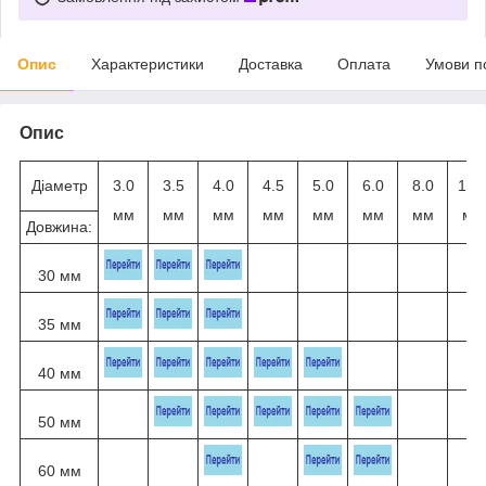
Опис
Характеристики
Доставка
Оплата
Умови п
Опис
Діаметр
3.0
3.5
4.0
4.5
5.0
6.0
8.0
10.
мм
мм
мм
мм
мм
мм
мм
мм
Довжина:
30 мм
35 мм
40 мм
50 мм
60 мм