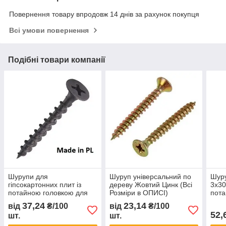
Повернення товару впродовж 14 днів за рахунок покупця
Всі умови повернення
Подібні товари компанії
Шурупи для
Шуруп універсальний по
Шуру
гіпсокартонних плит із
дереву Жовтий Цинк (Всі
3х30
потайною головкою для
Розміри в ОПИСІ)
пота
профілів дерев'яних (PL)
37,24
23,14
від
₴/100
від
₴/100
(Розміри в ОПИСНІЇ)
52,
шт.
шт.