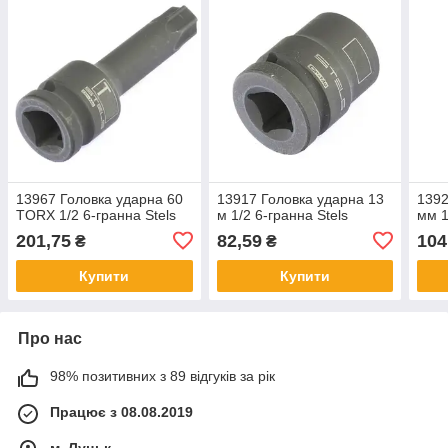
13967 Головка ударна 60
13917 Головка ударна 13
1392
TORX 1/2 6-гранна Stels
м 1/2 6-гранна Stels
мм 1
201,75
82,59
104
₴
₴
Купити
Купити
Про нас
98% позитивних з 89 відгуків за рік
Працює з 08.08.2019
м. Луцьк