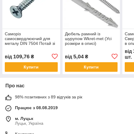
Саморіз
Дюбель рамний із
Само
самосвердлюючий для
шурупом Wkret-met (Усі
Свер
металу DIN 7504 Потай зі
розміри в описі)
в оп
свердлом Цинк (Усі
від
розміри в описі)і)
109,76
5,04
від
₴
від
₴
шт.
Купити
Купити
Про нас
98% позитивних з 89 відгуків за рік
Працює з 08.08.2019
м. Луцьк
Луцьк, Україна
Контакти