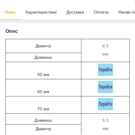
Опис
Характеристики
Доставка
Оплата
Умови п
Опис
Діаметр
6.3
мм
Довжина:
50 мм
60 мм
70 мм
Довжина:
6.3
мм
Діаметр