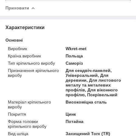
Приховати
Характеристики
Основні
Виробник
Wkret-met
Країна виробник
Польща
Тип кріпильного виробу
Саморіз
Призначення кріпильного
Для сендвіч-панелей,
виробу
Універсальний, Для
деревини, Для листового
металу та металевих
профілів, Для віконного
профілю, Покрівельний
Матеріал кріпильного
Високоміцна сталь
виробу
Покриття
Цинк
Форма головки
Потайна
кріпильного виробу
Вид шліца
Захищений Torx (TR)