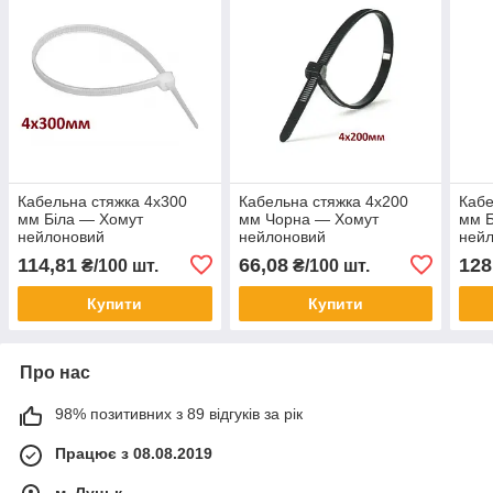
Кабельна стяжка 4х300
Кабельна стяжка 4х200
Кабе
мм Біла — Хомут
мм Чорна — Хомут
мм Б
нейлоновий
нейлоновий
ней
114,81
66,08
128
₴/100 шт.
₴/100 шт.
Купити
Купити
Про нас
98% позитивних з 89 відгуків за рік
Працює з 08.08.2019
м. Луцьк