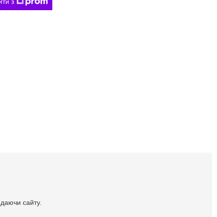
ити з
идаючи сайту.