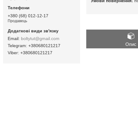
п
+380 (68) 012-12-17
Продавець
boltytut@gmail.com
Опис
+380680121217
+380680121217