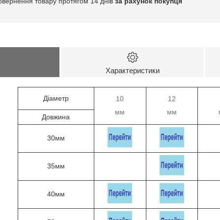
овернення товару протягом 14 днів
за рахунок покупця
Характеристики
Діаметр
10
12
мм
мм
Довжина
30мм
35мм
40мм