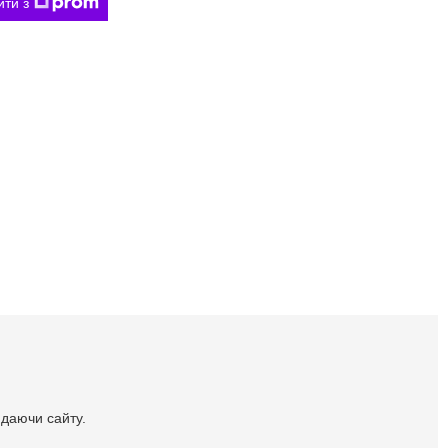
ити з
идаючи сайту.