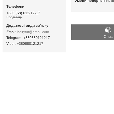
п
+380 (68) 012-12-17
Продавець
boltytut@gmail.com
Опис
+380680121217
+380680121217