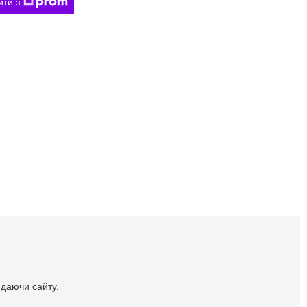
ити з
идаючи сайту.