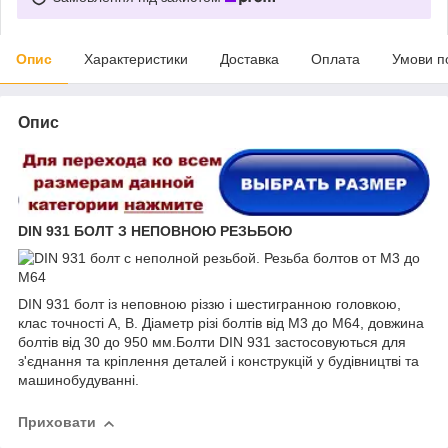
Опис
Характеристики
Доставка
Оплата
Умови п
Опис
DIN 931 БОЛТ З НЕПОВНОЮ РЕЗЬБОЮ
DIN 931 болт із неповною різзю і шестигранною головкою,
клас точності A, B. Діаметр різі болтів від М3 до М64, довжина
болтів від 30 до 950 мм.Болти DIN 931 застосовуються для
з'єднання та кріплення деталей і конструкцій у будівництві та
машинобудуванні.
Приховати