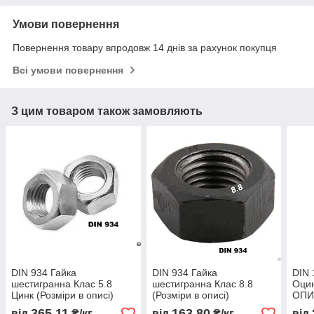
Умови повернення
Повернення товару впродовж 14 днів за рахунок покупця
Всі умови повернення
З цим товаром також замовляють
DIN 934 Гайка
DIN 934 Гайка
DIN 
шестигранна Клас 5.8
шестигранна Клас 8.8
Оцин
Цинк (Розміри в описі)
(Розміри в описі)
ОПИ
365,11
163,80
від
₴/кг
від
₴/кг
від