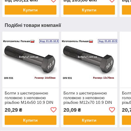
Купити
Купити
Подібні товари компанії
Болти з шестигранною
Болти з шестигранною
Болт
головкою з неповною
головкою з неповною
голо
різьбою М14х50 10.9 DIN
різьбою М12х70 10.9 DIN
різь
931
931
931
20,29
20,09
20,
₴
₴
Купити
Купити