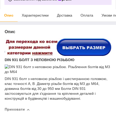
Опис
Характеристики
Доставка
Оплата
Умови п
Опис
DIN 931 БОЛТ З НЕПОВНОЮ РІЗЬБОЮ
DIN 931 болт з неповною різьбою і шестигранною головкою,
клас точності A, B. Діаметр різьби болтів від М3 до М64,
довжина болтів від 30 до 950 мм Болти DIN 931
застосовуються для з'єднання та кріплення деталей і
конструкцій в будівництві і машинобудуванні.
Приховати