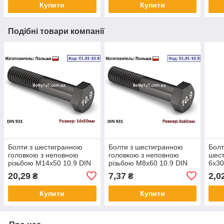
Купити
Купити
Подібні товари компанії
Болти з шестигранною
Болти з шестигранною
Болт
головкою з неповною
головкою з неповною
шест
різьбою М14х50 10.9 DIN
різьбою М8х60 10.9 DIN
6х30
931
931
20,29
7,37
2,0
₴
₴
Купити
Купити