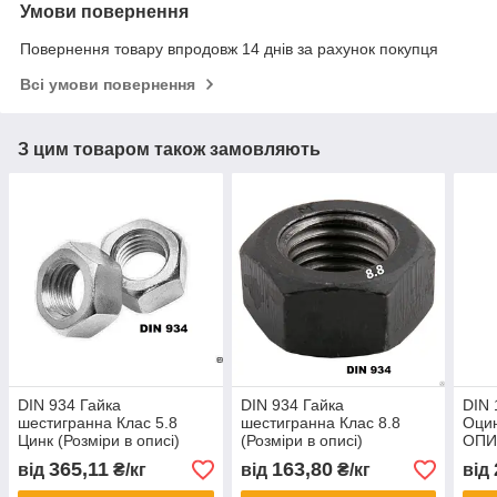
Умови повернення
Повернення товару впродовж 14 днів за рахунок покупця
Всі умови повернення
З цим товаром також замовляють
DIN 934 Гайка
DIN 934 Гайка
DIN 
шестигранна Клас 5.8
шестигранна Клас 8.8
Оцин
Цинк (Розміри в описі)
(Розміри в описі)
ОПИ
365,11
163,80
від
₴/кг
від
₴/кг
від