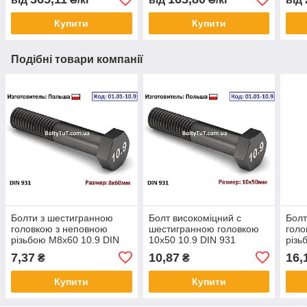
Купити
Купити
Подібні товари компанії
Болти з шестигранною
Болт високоміцний c
Болт
головкою з неповною
шестигранною головкою
голо
різьбою М8х60 10.9 DIN
10х50 10.9 DIN 931
різь
931
[Упаковка - 50шт]
931
7,37
10,87
16,
₴
₴
Купити
Купити