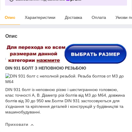
Опис
Характеристики
Доставка
Оплата
Умови п
Опис
DIN 931 БОЛТ З НЕПОВНОЮ РЕЗЬБОЮ
DIN 931 болт із неповною різзю і шестигранною головкою,
клас точності A, B. Діаметр різі болтів від М3 до М64, довжина
болтів від 30 до 950 мм.Болти DIN 931 застосовуються для
з'єднання та кріплення деталей і конструкцій у будівництві та
машинобудуванні.
Приховати