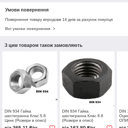
Умови повернення
Повернення товару впродовж 14 днів за рахунок покупця
Всі умови повернення
З цим товаром також замовляють
DIN 934 Гайка
DIN 934 Гайка
DIN 
шестигранна Клас 5.8
шестигранна Клас 8.8
Оцин
Цинк (Розміри в описі)
(Розміри в описі)
ОПИ
365,11
163,80
від
₴/кг
від
₴/кг
від